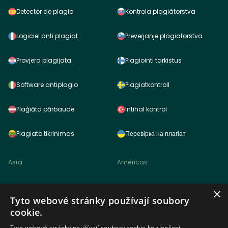
Detector de plagio
Kontrola plagiátorstva
Logiciel anti plagiat
Preverjanje plagiatorstva
Provjera plagijata
Plagiointi tarkistus
Software antiplagio
Plagiatkontroll
Plaģiāta pārbaude
Intihal kontrol
Plagiato tikrinimas
Перевірка на плагіат
Asia
Americas
Cek plagiarisme
Plagiarism checker
×
Tyto webové stránky používají soubory
cookie.
Pemeriksa plagiarisme
Detector de plagio
Tyto webové stránky používají soubory cookie ke zlepšení