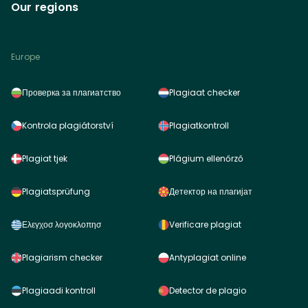
Our regions
Europe
Проверка за плагиатство
Plagiaat checker
Kontrola plagiátorství
Plagiatkontroll
Plagiat tjek
Plágium ellenőrző
Plagiatsprüfung
Детектор на плагијат
Ελεγχοσ λογοκλοπησ
Verificare plagiat
Plagiarism checker
Antyplagiat online
Plagiaadi kontroll
Detector de plagio