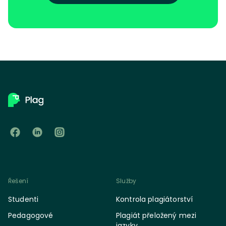
Řešení
Služby
Studenti
Kontrola plagiátorství
Pedagogové
Plagiát přeložený mezi
jazyky