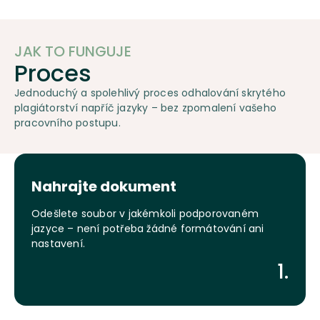
JAK TO FUNGUJE
Proces
Jednoduchý a spolehlivý proces odhalování skrytého
plagiátorství napříč jazyky – bez zpomalení vašeho
pracovního postupu.
Nahrajte dokument
Odešlete soubor v jakémkoli podporovaném
jazyce – není potřeba žádné formátování ani
nastavení.
1.