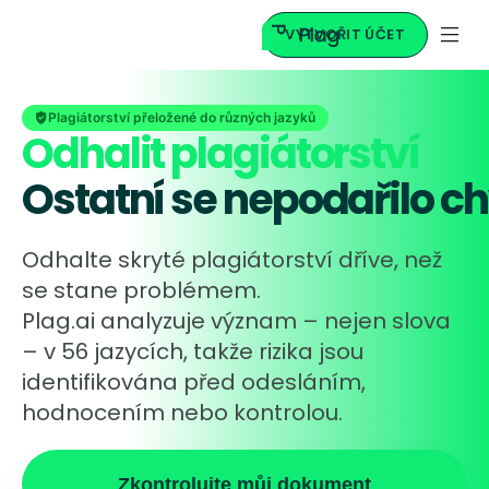
VYTVOŘIT ÚČET
Plagiátorství přeložené do různých jazyků
Odhalit plagiátorství
Ostatní se nepodařilo ch
Odhalte skryté plagiátorství dříve, než
se stane problémem.
Plag.ai analyzuje význam – nejen slova
– v 56 jazycích, takže rizika jsou
identifikována před odesláním,
hodnocením nebo kontrolou.
Zkontrolujte můj dokument