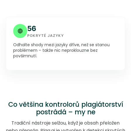
56
POKRYTÉ JAZYKY
Odhalte shody mezi jazyky dříve, než se stanou
problémem – takže nic neproklouzne bez
povšimnutí.
Co většina kontrolorů plagiátorství
postrádá – my ne
Tradiční nástroje selžou, když je obsah přeložen
nebo přepsán. Plag.ai je vytvořen k detekci skrytých