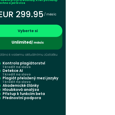
robeno pro profesionály, kteří potřebují
echno a ještě více
EUR 299.95
/ měsíc
Vyberte si
Unlimited
/ měsíc
idáno k vašemu aktuálnímu zůstatku
Kontrola plagiátorství
1 kredit na slovo
Detekce AI
1 kredit na slovo
Plagiát přeložený mezi jazyky
1 kredit na slovo
Akademické články
Hloubková analýza
Přístup k funkcím beta
Přednostní podpora