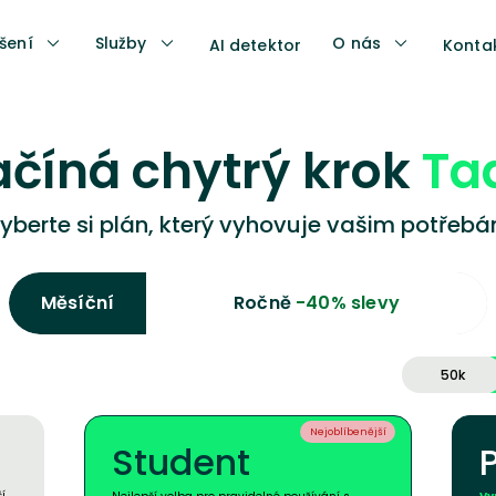
šení
Služby
O nás
AI detektor
Konta
ačíná chytrý krok
Ta
yberte si plán, který vyhovuje vašim potřeb
Měsíční
Ročně
-40% slevy
50k
Nejoblíbenější
Student
í.