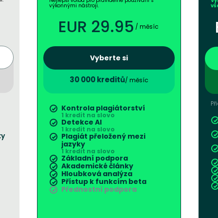
Nejlepší volba pro pravidelné používání s
Vy
výkonnými nástroji.
vš
EUR 29.95
/ měsíc
Vyberte si
30 000 kreditů
/ měsíc
Př
Kontrola plagiátorství
1 kredit na slovo
Detekce AI
1 kredit na slovo
ky
Plagiát přeložený mezi
jazyky
1 kredit na slovo
Základní podpora
Akademické články
Hloubková analýza
Přístup k funkcím beta
Přednostní podpora