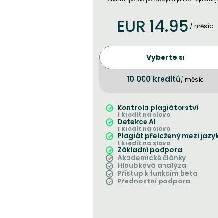
EUR 14.95
/ měsíc
Vyberte si
10 000 kreditů
/ měsíc
Kontrola plagiátorství
1 kredit na slovo
Detekce AI
1 kredit na slovo
Plagiát přeložený mezi jazy
1 kredit na slovo
Základní podpora
Akademické články
Hloubková analýza
Přístup k funkcím beta
Přednostní podpora