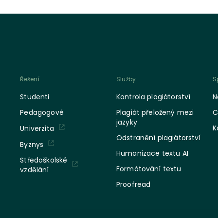
Řešení
Služby
S
Studenti
Kontrola plagiátorství
N
Pedagogové
Plagiát přeložený mezi
C
jazyky
K
Univerzita
Odstranění plagiátorství
Byznys
Humanizace textu AI
Středoškolské
Formátování textu
vzdělání
Proofread