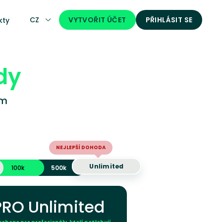
CZ
VYTVOŘIT ÚČET
PŘIHLÁSIT SE
kty
dy
ám
NEJLEPŠÍ DOHODA
Unlimited
100k
500k
PRO Unlimited