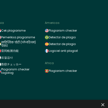
sia
Americas
Cek plagiarisme
Plagiarism checker
Pemeriksa plagiarisme
Detector de plagio
साहित्यिक चोरी (प्लेजरिज़म)
Detector de plagio
चेकर
雷同检测功能
Logiciel anti plagiat
표절검사
Africa
剽窃チェッカー
Plagiarism checker
Plagiarism checker
tagalog
×