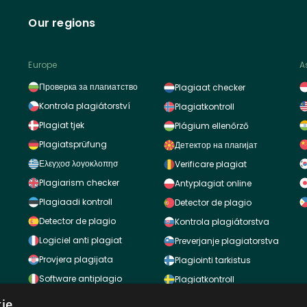
Our regions
Europe
A
Проверка за плагиатство
Plagiaat checker
Kontrola plagiátorství
Plagiatkontroll
Plagiat tjek
Plágium ellenőrző
Plagiatsprüfung
Детектор на плагијат
Ελεγχοσ λογοκλοπησ
Verificare plagiat
Plagiarism checker
Antyplagiat online
Plagiaadi kontroll
Detector de plagio
Detector de plagio
Kontrola plagiátorstva
Logiciel anti plagiat
Preverjanje plagiatorstva
Provjera plagijata
Plagiointi tarkistus
Software antiplagio
Plagiatkontroll
Plaģiāta pārbaude
Intihal kontrol
ie.