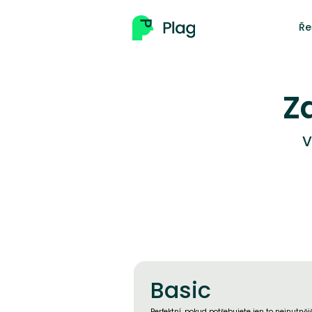
Ře
Z
V
Basic
Perfektní, pokud potřebujete jen to nejnutnějš