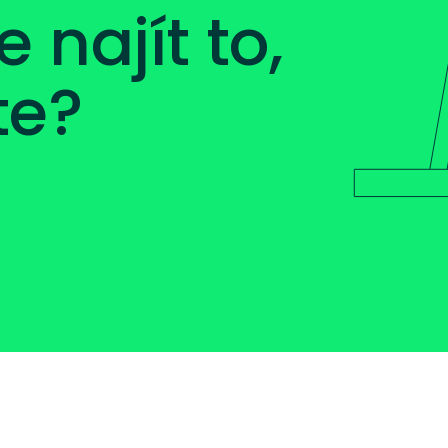
najít to,
te?