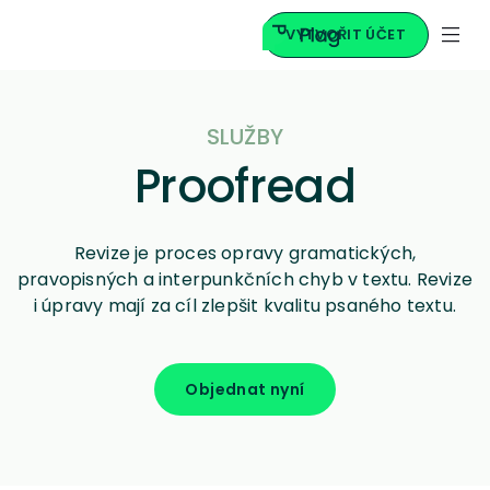
VYTVOŘIT ÚČET
SLUŽBY
Proofread
Revize je proces opravy gramatických,
pravopisných a interpunkčních chyb v textu. Revize
i úpravy mají za cíl zlepšit kvalitu psaného textu.
Objednat nyní