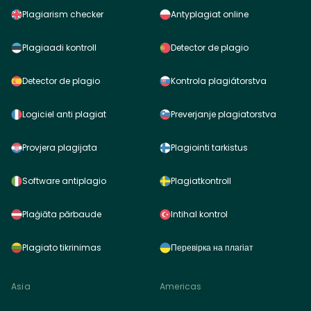
Plagiarism checker
Antyplagiat online
Plagiaadi kontroll
Detector de plagio
Detector de plagio
Kontrola plagiátorstva
Logiciel anti plagiat
Preverjanje plagiatorstva
Provjera plagijata
Plagiointi tarkistus
Software antiplagio
Plagiatkontroll
Plaģiāta pārbaude
Intihal kontrol
Plagiato tikrinimas
Перевірка на плагіат
Asia
Americas