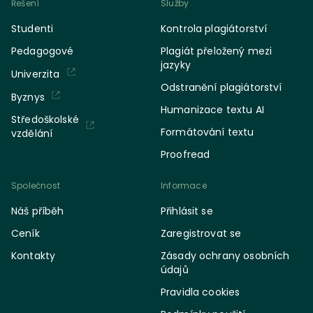
Řešení
Služby
Studenti
Kontrola plagiátorství
Pedagogové
Plagiát přeložený mezi
jazyky
Univerzita
Odstranění plagiátorství
Byznys
Humanizace textu AI
Středoškolské
Formátování textu
vzdělání
Proofread
Společnost
Informace
Náš příběh
Přihlásit se
Ceník
Zaregistrovat se
Kontakty
Zásady ochrany osobních
údajů
Pravidla cookies