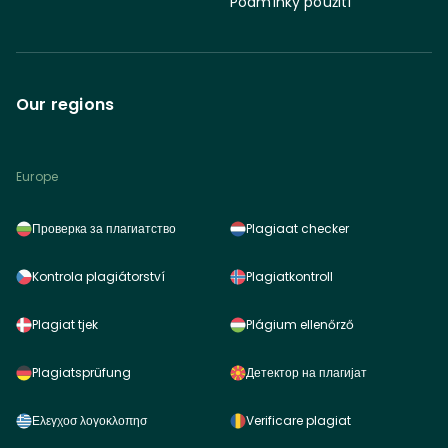
Podmínky použití
Our regions
Europe
Проверка за плагиатство
Plagiaat checker
Kontrola plagiátorství
Plagiatkontroll
Plagiat tjek
Plágium ellenőrző
Plagiatsprüfung
Детектор на плагијат
Ελεγχοσ λογοκλοπησ
Verificare plagiat